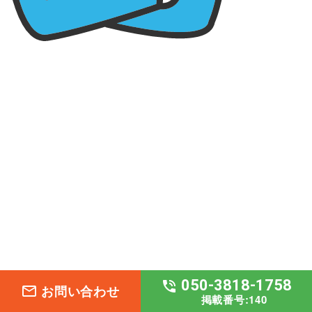
050-3818-1758
phone_in_talk
お問い合わせ
mail_outline
掲載番号:140