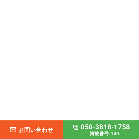
050-3818-1758
phone_in_talk
お問い合わせ
mail_outline
掲載番号:140