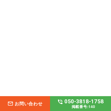
050-3818-1758
phone_in_talk
お問い合わせ
mail_outline
掲載番号:140