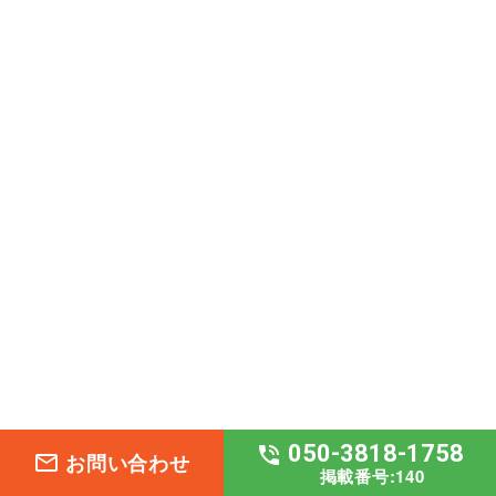
050-3818-1758
phone_in_talk
お問い合わせ
mail_outline
掲載番号:140