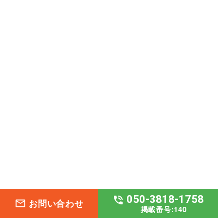
050-3818-1758
phone_in_talk
お問い合わせ
mail_outline
掲載番号:140