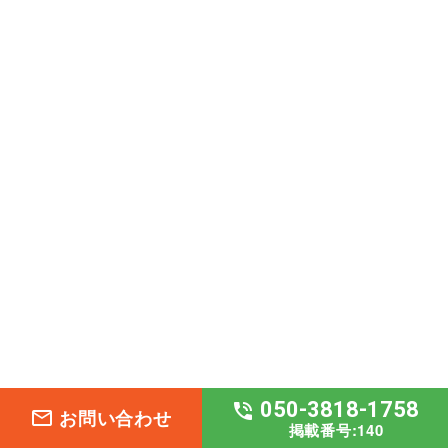
050-3818-1758
phone_in_talk
お問い合わせ
mail_outline
掲載番号:140