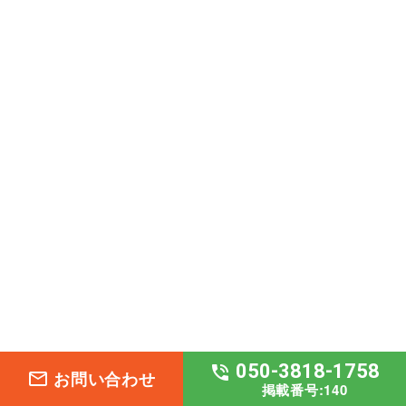
050-3818-1758
phone_in_talk
お問い合わせ
mail_outline
掲載番号:140