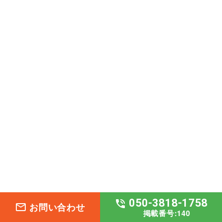
050-3818-1758
phone_in_talk
お問い合わせ
mail_outline
掲載番号:140